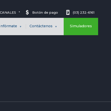
CANALES
Botón de pago
(03) 232-6161
Infórmate
Contáctenos
Simuladores