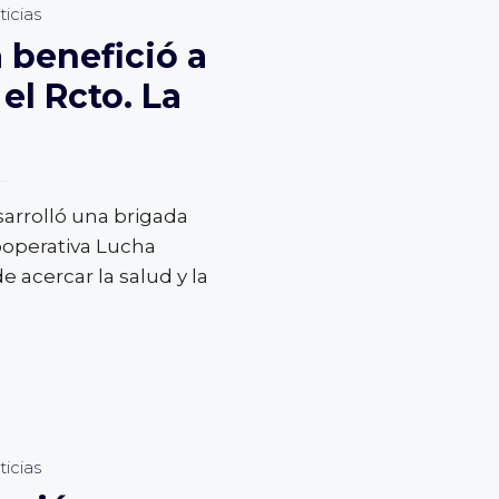
icias
 benefició a
el Rcto. La
sarrolló una brigada
ooperativa Lucha
e acercar la salud y la
icias