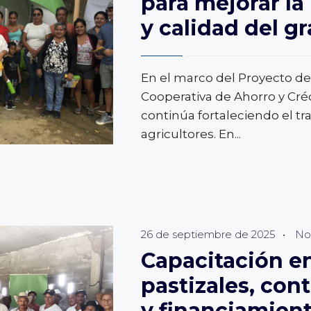
para mejorar la
y calidad del g
En el marco del Proyecto de
Cooperativa de Ahorro y Cr
continúa fortaleciendo el tr
agricultores. En
...
26 de septiembre de 2025
•
Not
Capacitación e
IDAD
pastizales, con
y financiamien