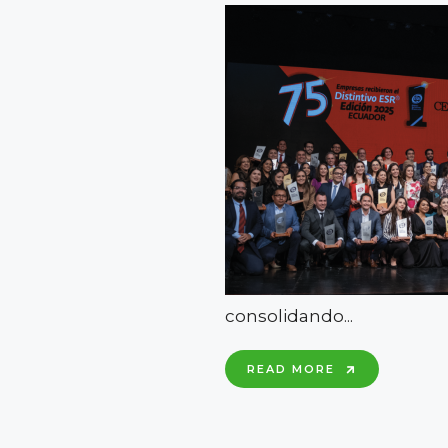
consolidando
...
POR
READ MORE
CUARTO
AÑO
CONSECUTI
SOMOS