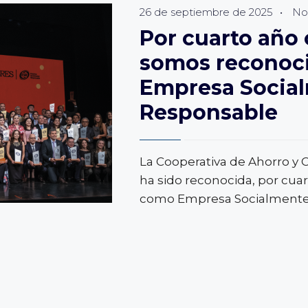
26 de septiembre de 2025
AGRÍCOLA
•
Not
EN
Por cuarto año
YAGUACHI
somos reconoc
Empresa Socia
Responsable
La Cooperativa de Ahorro y
ha sido reconocida, por cua
como Empresa Socialmente 
VO