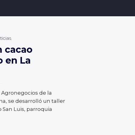
icias
n cacao
o en La
 Agronegocios de la
, se desarrolló un taller
o San Luis, parroquia