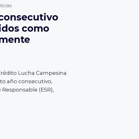
icias
 consecutivo
idos como
lmente
 Crédito Lucha Campesina
rto año consecutivo,
Responsable (ESR),