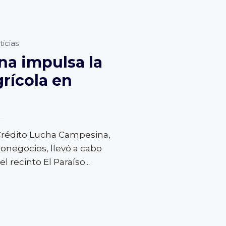
icias
a impulsa la
grícola en
 Crédito Lucha Campesina,
ronegocios, llevó a cabo
el recinto El Paraíso
...
N