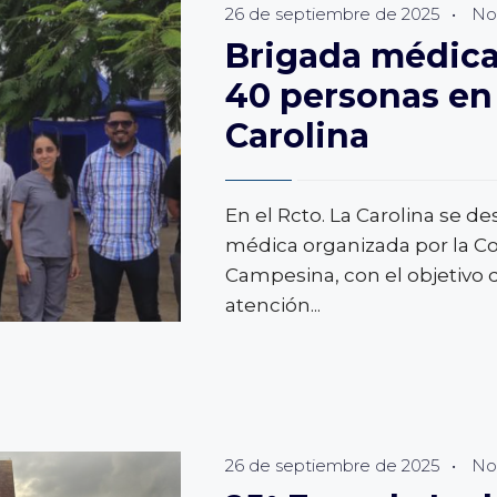
OS
26 de septiembre de 2025
•
Not
Brigada médica
TE
40 personas en 
LE
Carolina
En el Rcto. La Carolina se de
médica organizada por la C
Campesina, con el objetivo d
atención
...
26 de septiembre de 2025
•
Not