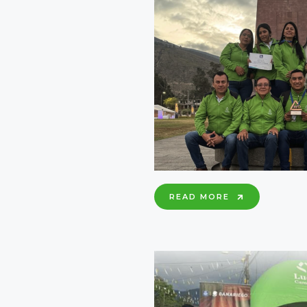
EL
RCTO.
LA
CAROLINA
25°
READ MORE
FORO
DE
INCLUSIÓN
FINANCIERA
SEGUIMOS
HACIENDO
HISTORIA
JUNTOS