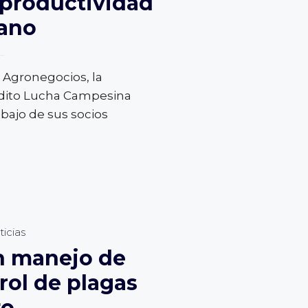
 productividad
rano
 Agronegocios, la
édito Lucha Campesina
abajo de sus socios
icias
n manejo de
trol de plagas
to