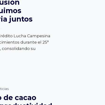
lusión
guimos
ia juntos
 Crédito Lucha Campesina
imientos durante el 25°
a, consolidando su
icias
vo de cacao