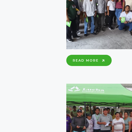
GRANO
CAPACITAC
READ MORE
EN
MANEJO
DE
PASTIZALES
CONTROL
DE
PLAGAS
Y
FINANCIAMI