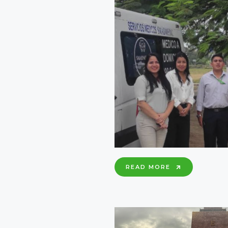
RECONOCID
COMO
EMPRESA
SOCIALMEN
RESPONSAB
BRIGADA
READ MORE
MÉDICA
BENEFICIÓ
A
40
PERSONAS
EN