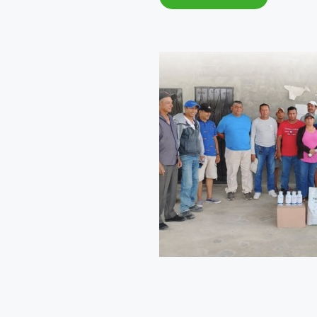
EN
CACAO
FORTALECE
AL
AGRO
EN
LA
TRONCAL