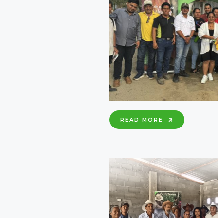
TALLER
READ MORE
DE
CULTIVO
DE
CACAO
PARA
MEJORAR
LA
PRODUCTIV
Y
CALIDAD
DEL